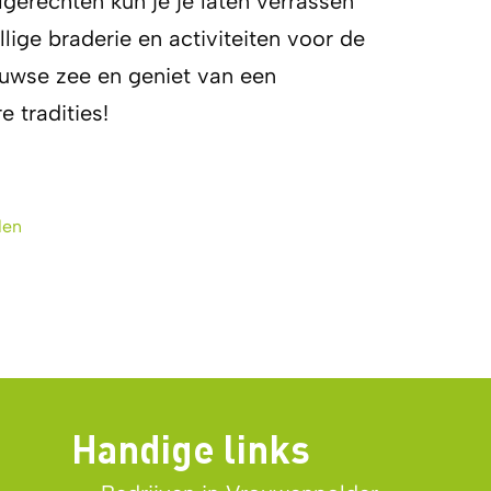
gerechten kun je je laten verrassen
lige braderie en activiteiten voor de
euwse zee en geniet van een
e tradities!
den
Handige links