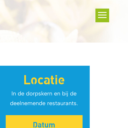
Locatie
In de dorpskern en bij de
deelnemende restaurants.
Datum