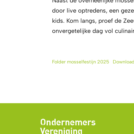
Naast de overheerlijke mossel
door live optredens, een gezel
kids. Kom langs, proef de Ze
onvergetelijke dag vol culinair
Folder mosselfestijn 2025
Downloa
Ondernemers
Vereniging