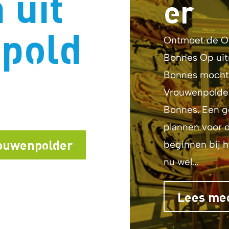
 uit
er
pold
Ontmoet de On
Bonnes Op uit
Bonnes mochten
Vrouwenpolder
Bonnes. Een g
plannen voor 
Vrouwenpolder
beginnen bij h
nu wel...
Lees me