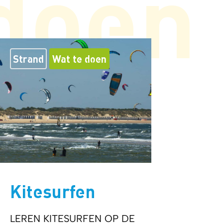
 doen
Strand
Wat te doen
Kitesurfen
LEREN KITESURFEN OP DE