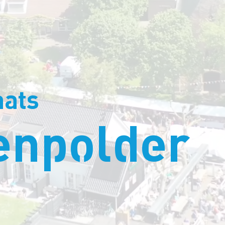
aats
enpolder