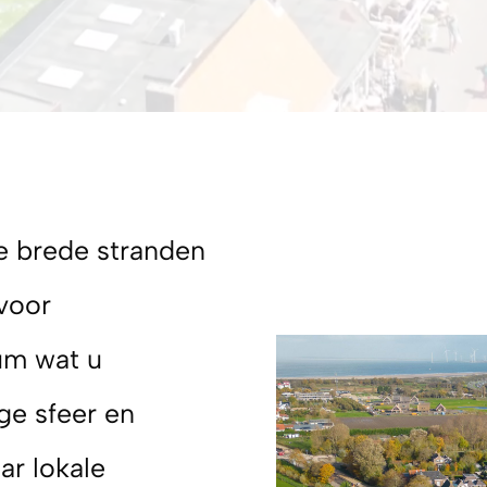
e brede stranden
voor
um wat u
ge sfeer en
ar lokale