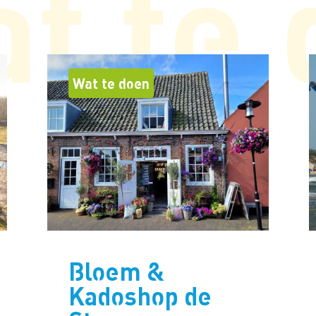
t te
Wat te doen
Bloem &
Kadoshop de