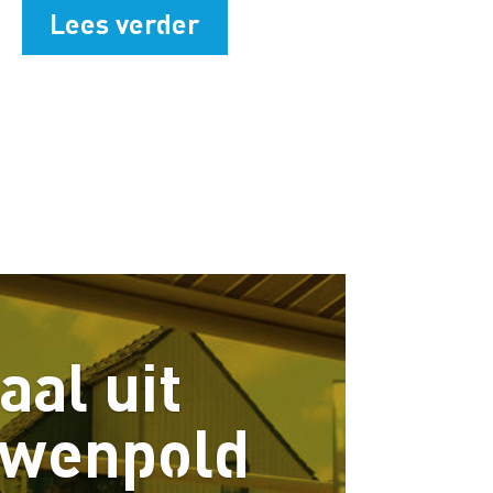
Lees verder
aal uit
uwenpold