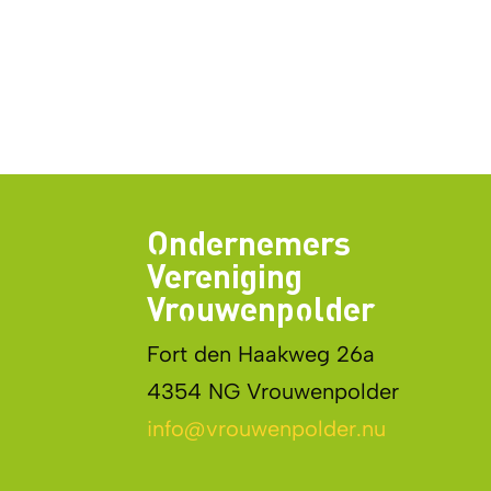
Ondernemers
Vereniging
Vrouwenpolder
Fort den Haakweg 26a
4354 NG Vrouwenpolder
info@vrouwenpolder.nu