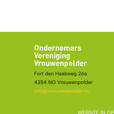
Ondernemers
Vereniging
Vrouwenpolder
Fort den Haakweg 26a
4354 NG Vrouwenpolder
info@vrouwenpolder.nu
WEBSITE IN 